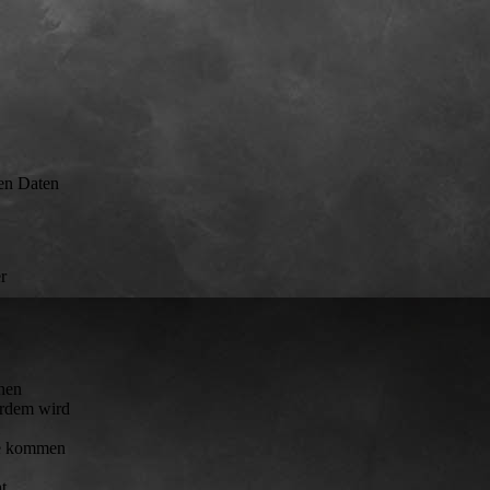
nen Daten
r
chen
erdem wird
sse kommen
t.