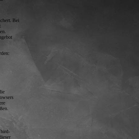
chert. Bei
t
en.
ngebot
rden:
die
rowsers
ere
eßen.
hird-
dieser