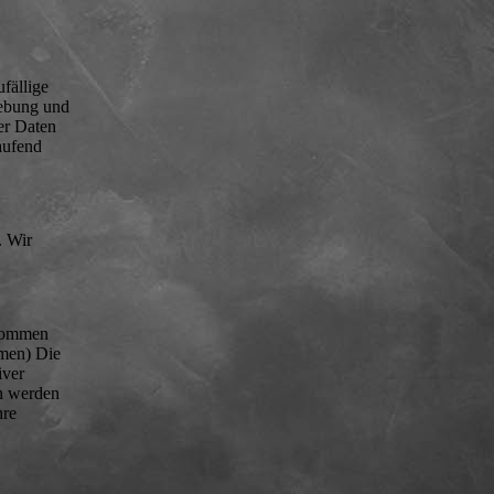
fällige
hebung und
er Daten
aufend
. Wir
ekommen
hmen) Die
iver
en werden
hre