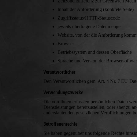
Zeitzonendifferenz zur Greenwich Mea
Inhalt der Anforderung (konkrete Seite)
Zugriffsstatus/HTTP-Statuscode
jeweils übertragene Datenmenge
Website, von der die Anforderung komm
Browser
Betriebssystem und dessen Oberfläche
Sprache und Version der Browsersoftwar
Verantwortlicher
Den Verantwortlichen gem. Art. 4 Nr. 7 EU-D
Verwendungszwecke
Die von Ihnen erfassten persönlichen Daten we
Dienstleistungen bereitzustellen, oder aber zu a
anderslautenden gesetzlichen Verpflichtungen be
Betroffenenrechte
Sie haben gegenüber uns folgende Rechte hinsic