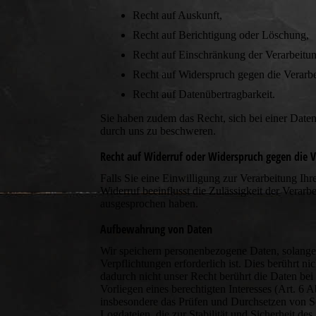
Recht auf Auskunft,
Recht auf Berichtigung oder Löschung,
Recht auf Einschränkung der Verarbeitun
Recht auf Widerspruch gegen die Verarbe
Recht auf Datenübertragbarkeit.
Sie haben zudem das Recht, sich bei einer Date
durch uns zu beschweren.
Recht auf Widerruf oder Widerspruch gegen die V
Falls Sie eine Einwilligung zur Verarbeitung Ihre
Widerruf beeinflusst die Zulässigkeit der Vera
ausgesprochen haben.
Aufbewahrung von Daten
Wir speichern personenbezogene Daten, solange d
Verpflichtungen erforderlich ist. Dies berührt 
dadurch nicht unser Recht berührt die Daten bei
Vorliegen eines berechtigten Interesses (Art. 6 
insbesondere das Prüfen und Durchsetzen von S
Logdateien, die zur Stabilität und Sicherheit de