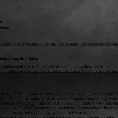
g,
itung,
nschutz-Aufsichtsbehörde über die Verarbeitung Ihrer personenbezoge
erarbeitung Ihrer Daten
r Daten erteilt haben, können Sie diese jederzeit widerrufen. Ein solche
rbeitung Ihrer personenbezogenen Daten, nachdem Sie ihn gegenüber uns
ies zur Erfüllung unserer vertraglichen sowie vor- und nachvertragli
nicht Ihr Recht auf Löschung oder Einschränkung der Verarbeitung. Auß
 rechtlich zwingenden Gründen (Art. 6 Abs. 1 lit. c) DS-GVO) oder bei
Abs. 1 lit. b) DS-GVO) weiterhin zu speichern. Als berechtigtes Intere
chadensersatz- und anderen Ansprüchen in Betracht.
s Systems erforderlich sind werden nach vier Tagen automatisiert gelösch