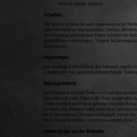
Website nutzen können.
Sicherheit
Wir setzen technische und organisatorische Sich
oder vorsätzliche Manipulation, Verlust, Zerstö
Verarbeitung persönlicher Daten werden die Inf
durch Dritte vorzubeugen. Unsere Sicherungsm
überarbeitet.
Anpassungen
Die ständige Entwicklung des Internets macht v
behalten uns vor, jederzeit entsprechende Änd
Nutzungsstatistik
Beim Besuch unserer Seite wird von uns anonym
sind und wie viele Nutzer die Seite aufgerufe
Daten werden nicht dazu genutzt einzelne Besuche
Größen. Die Statistik kann nicht dazu genutzt 
nicht mit anderen Diensten verknüpft. Wenn Sie
Besuche nicht erfasst. Ansonsten werden diese C
Inhalte Dritter auf der Webseite