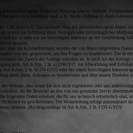
ng personenbezogener Daten bei Nutzung unserer Website. Personenbe
auf Sie persönlich beziehbar sind, z. B. Name, Adresse, E-Mail-Adressen
 1 lit. a) b) c) f). Das bedeutet, dass wir personenbezogene Daten nu
t. a), soweit zur Erfüllung eines Vertrages oder vorvertraglicher Maßna
et sind (lit. c) oder wir ein berechtigtes Interesse an der Verarbeitung habe
elfall benannt.
der über ein Kontaktformular werden die von Ihnen mitgeteilten Daten 
mmer) von uns gespeichert, um Ihre Fragen zu beantworten. Die in di
achdem der Zweck der Anfrage entfallen ist. Je nach Art der Anfrage 
lligung gem. Art. 6 Abs. 1 lit. a) DSGVO, zur Abwicklung und Erfüllun
Art. 6 Abs. 1 lit. b) DS-GVO oder bei einem berechtigten Interesse g
 liegt dabei darin, Anfragen zu beantworten und über unsere Produkte 
der Website, also wenn Sie sich nicht registrieren oder uns anderweiti
n erhoben, die Ihr Browser an den von uns genutzten Server übermittel
ie folgenden Daten erhoben, die für uns technisch erforderlich sind, 
 Sicherheit zu gewährleisten. Die Weiterleitung erfolgt automatisiert du
esem inhärent. (Rechtsgrundlage ist Art. 6 Abs. 1 lit. f DS-GVO):