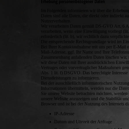
Erhebung personenbezogener Daten
Im Folgenden informieren wir über die Erhebu
Daten sind alle Daten, die direkt oder indirekt 
Nutzerverhalten.
Wir verarbeiten Daten gemäß DS-GVO Art. 6 Abs.
verarbeiten, wenn eine Einwilligung vorliegt (li
erforderlich (lit. b), wir rechtlich dazu verpflicht
Die entsprechende Rechtsgrundlage wird im Einz
Bei Ihrer Kontaktaufnahme mit uns per E-Mail o
Mail-Adresse, ggf. Ihr Name und Ihre Telefonnu
Zusammenhang anfallenden Daten löschen wir, n
wir diese Daten mit Ihrer ausdrücklichen Einwi
Vertrages oder vorvertraglicher Maßnahmen gem. 
Abs. 1 lit. f) DSGVO. Das berechtigte Interesse
Dienstleistungen zu informieren.
Bei der ausschließlich informatorischen Nutzung 
Informationen übermitteln, werden nur die Date
Sie unsere Website betrachten möchten, werden d
unsere Website anzuzeigen und die Stabilität und
Browser und ist bei der Nutzung des Internets di
IP-Adresse
Datum und Uhrzeit der Anfrage