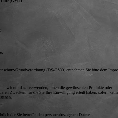
n Time (GMT)
t
e.
atenschutz-Grundverordnung (DS-GVO) entnehmen Sie bitte dem Impr
rden wir nur dazu verwenden, Ihnen die gewünschten Produkte oder
nderen Zwecken, für die Sie Ihre Einwilligung erteilt haben, sofern kein
stehen.
htlich der Sie betreffenden personenbezogenen Daten: