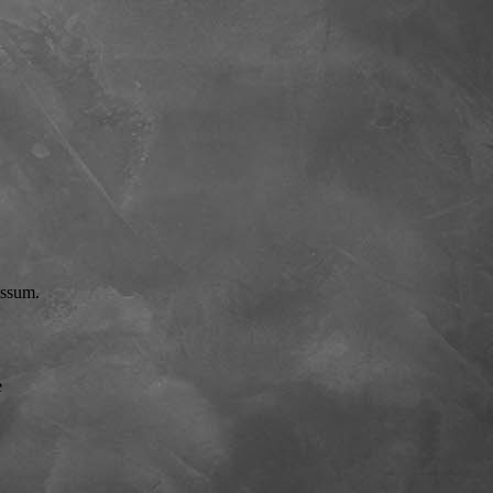
essum.
e