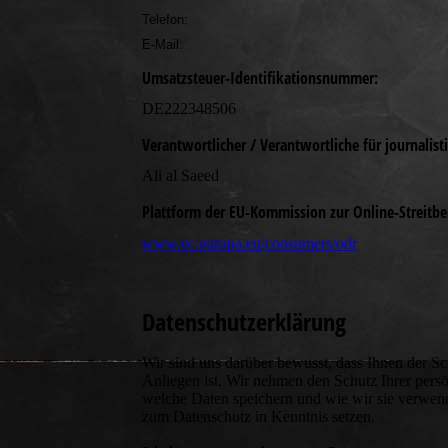
Telefon:
E-Mail:
Umsatzsteuer-Identifikationsnummer:
DE222348506
Verantwortlicher / Verantwortliche für journalist
Ali al Saeed
Plattform der EU-Kommission zur Online-Streitbe
www.ec.europa.eu/consumers/odr
Datenschutz­erklärung
Wir sind uns darüber bewusst, dass Ihnen der Sc
Anliegen ist. Wir nehmen den Schutz Ihrer pers
welche Daten speichern und wie wir sie verwen
zum Datenschutz in Kenntnis setzen.