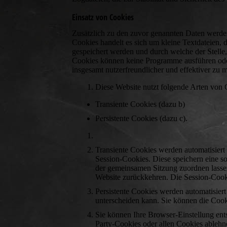
Einsatz von Cookies
Zusätzlich zu den zuvor genannten Daten werden
Cookies handelt es sich um kleine Textdateien,
gespeichert werden und durch welche der Stelle,
Cookies können keine Programme ausführen oder
insgesamt nutzerfreundlicher und effektiver zu 
Diese Website nutzt folgende Arten von
Transiente Cookies (dazu b)
Persistente Cookies (dazu c).
Transiente Cookies werden automatisiert
Session-Cookies. Diese speichern eine s
der gemeinsamen Sitzung zuordnen lasse
Website zurückkehren. Die Session-Cook
Persistente Cookies werden automatisiert
unterscheiden kann. Sie können die Cooki
Sie können Ihre Browser-Einstellung en
Party-Cookies oder allen Cookies ablehne