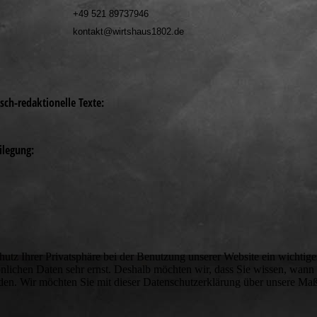
+49 521 89737946
kontakt@wirtshaus1802.de
isch-redaktionelle Texte:
ilegung:
hutz Ihrer Privatsphäre bei der Benutzung unserer Website ein wichtige
önlichen Daten sehr ernst. Deshalb möchten wir, dass Sie wissen, wann
den. Wir möchten Sie mit dieser Datenschutzerklärung über unsere M