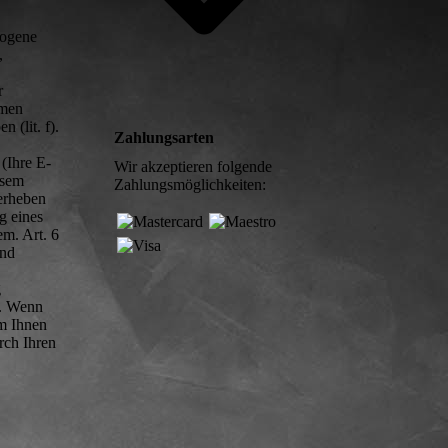
zogene
,
r
hmen
n (lit. f).
Zahlungsarten
(Ihre E-
Wir akzeptieren folgende
esem
Zahlungsmöglichkeiten:
erheben
g eines
em. Art. 6
und
g
t. Wenn
um Ihnen
rch Ihren