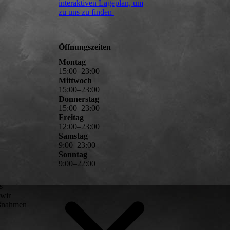
interaktiven La­ge­plan, um
zu uns zu finden
Öffnungszeiten
Montag
15
:
00
–
23
:
00
Mittwoch
15
:
00
–
23
:
00
Donnerstag
15
:
00
–
23
:
00
Freitag
12
:
00
–
23
:
00
Samstag
9
:
00
–
23
:
00
Sonntag
9
:
00
–
22
:
00
s
 wir
aßnahmen