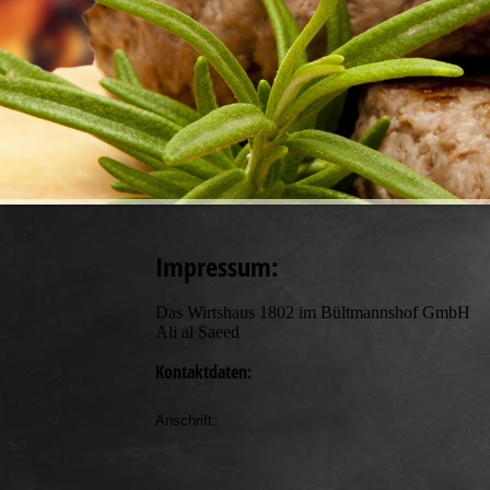
Impressum:
Das Wirtshaus 1802 im Bültmannshof GmbH
Ali al Saeed
Kontaktdaten:
Anschrift: