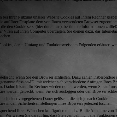
 bei Ihrer Nutzung unserer Website Cookies auf Ihrem Rechner gespei
 die auf Ihrer Festplatte dem von Ihnen verwendeten Browser zugeordne
 die den Cookie setzt (hier durch uns), bestimmte Informationen zufließ
 Viren auf Ihren Computer übertragen. Sie dienen dazu, das Interneta
machen.
 Cookies, deren Umfang und Funktionsweise im Folgenden erläutert we
 gelöscht, wenn Sie den Browser schließen. Dazu zählen insbesondere 
ogenannte Session-ID, mit welcher sich verschiedene Anfragen Ihres B
n. Dadurch kann Ihr Rechner wiedererkannt werden, wenn Sie auf uns
ies werden gelöscht, wenn Sie sich ausloggen oder den Browser schli
 nach einer vorgegebenen Dauer gelöscht, die sich je nach Cookie
es in den Sicherheitseinstellungen Ihres Browsers jederzeit löschen.
tsprechend Ihren Wünschen konfigurieren und z. B. die Annahme von T
n. Wir weisen Sie darauf hin, dass Sie eventuell nicht alle Funktionen 