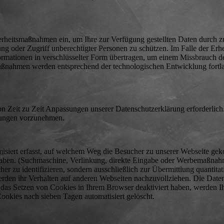
erheitsmaßnahmen ein, um Ihre zur Verfügung gestellten Daten durch zu
rung oder Zugriff unberechtigter Personen zu schützen. Im Falle der Er
ormationen in verschlüsselter Form übertragen, um einem Missbrauch d
aßnahmen werden entsprechend der technologischen Entwicklung fortl
on Zeit zu Zeit Anpassungen unserer Datenschutzerklärung erforderlich
erungen vorzunehmen.
isiert erfasst, auf welchem Weg die Besucher zu unserer Webseite g
n haben. (Suchmaschine, Verlinkung, direkte Eingabe oder Werbemaßna
r zu identifizieren, sondern ausschließlich zur Übermittlung quantitat
werden ihr Verhalten auf anderen Webseiten nachzuvollziehen. Die Dat
 das Setzen von Cookies in Ihrem Browser deaktiviert haben, werden I
ookies nach sieben Tagen automatisiert gelöscht.